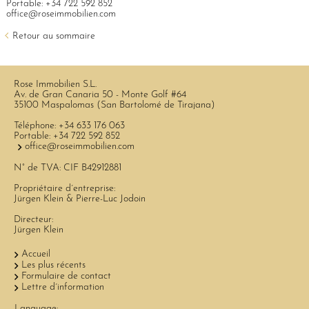
Portable:
+34 722 592 852
office@roseimmobilien.com
Retour au sommaire
Rose Immobilien S.L.
Av. de Gran Canaria 50 - Monte Golf #64
35100 Maspalomas (San Bartolomé de Tirajana)
Téléphone:
+34 633 176 063
Portable:
+34 722 592 852
office@roseimmobilien.com
N° de TVA: CIF B42912881
Propriétaire d´entreprise:
Jürgen Klein & Pierre-Luc Jodoin
Directeur:
Jürgen Klein
Accueil
Les plus récents
Formulaire de contact
Lettre d´information
Language: