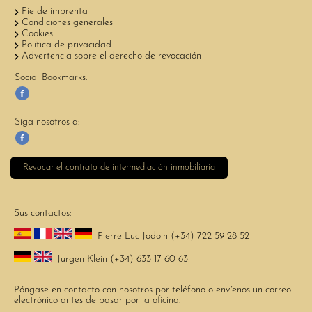
Pie de imprenta
Condiciones generales
Cookies
Política de privacidad
Advertencia sobre el derecho de revocación
Social Bookmarks:
Siga nosotros a:
Revocar el contrato de intermediación inmobiliaria
Sus contactos:
Pierre-Luc Jodoin (+34) 722 59 28 52
Jurgen Klein (+34) 633 17 60 63
Póngase en contacto con nosotros por teléfono o envíenos un correo
electrónico antes de pasar por la oficina.