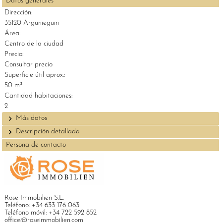
Datos generales
Dirección:
35120 Argunieguin
Área:
Centro de la ciudad
Precio:
Consultar precio
Superficie útil aprox.:
50 m²
Cantidad habitaciones:
2
Más datos
Descripción detallada
Persona de contacto
Rose Immobilien S.L.
Teléfono:
+34 633 176 063
Teléfono móvil:
+34 722 592 852
office@roseimmobilien.com