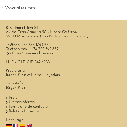
Volver al resumen
Rose Immobilien S.L.
Av. de Gran Canaria 50 - Monte Golf #64
35100 Maspalomas (San Bartolomé de Tirajana)
Teléfono:
+34 633 176 063
Teléfono móvil:
+34 722 592 852
office@roseimmobilien.com
N.I.F. / C.I.F.: CIF B42912881
Propietario:
Jürgen Klein & Pierre-Luc Jodoin
Gerente/-s:
Jürgen Klein
Inicio
Últimas ofertas
Formulario de contacto
Boletín informativo
Language: