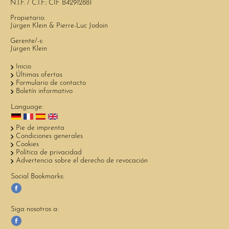
N.I.F. / C.I.F.: CIF B42912881
Propietario:
Jürgen Klein & Pierre-Luc Jodoin
Gerente/-s:
Jürgen Klein
Inicio
Últimas ofertas
Formulario de contacto
Boletín informativo
Language:
Pie de imprenta
Condiciones generales
Cookies
Política de privacidad
Advertencia sobre el derecho de revocación
Social Bookmarks:
Siga nosotros a: