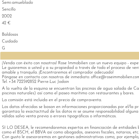
Semi-amueblado
Sencillo
2002
42 €
Baldosas
Cuidado
G
¡Venda con éxito con nosotros! Rose Immobilien con un nuevo equipo - exp
Le guiaremos a usted y a su propiedad a través de todo el proceso de v
amable y tranquila. ¡Encontraremos el comprador adecuado!
Póngase en contacto con nosotros de inmediato: office@roseimmobilien.co
Tel. +34 722592852 Pierre-Luc Jodoin
A la vuelta de la esquina se encuentran las piscinas de agua salada de Cas
piscinas naturales) así como el paseo marítimo con restaurantes y bares.
La comisión está incluida en el precio de compraventa.
Los datos ofrecidas se basan en informaciones proporcionadas por el/la pr
garantiza la exactactitud de los datos ni se asume responsabilidad alguna
válidos salvo venta previa o errores tipográficos o informáticos.
SI LO DESEA, le recomendaremos expertos en financiación de entidades b
como el BSCH, el BBVA así como abogados, asesores fiscales, notarios, etc
Con gusto le asesoraremos en gestiones administrativas como, por ejemplo, 