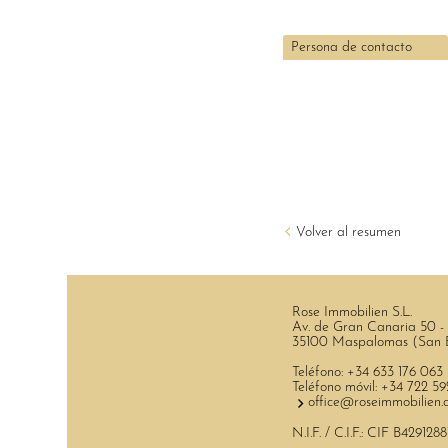
Persona de contacto
Volver al resumen
Rose Immobilien S.L.
Av. de Gran Canaria 50 -
35100 Maspalomas (San B
Teléfono:
+34 633 176 063
Teléfono móvil:
+34 722 59
office@roseimmobilien
N.I.F. / C.I.F.: CIF B4291288