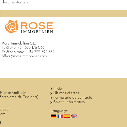
documentos, etc.
Rose Immobilien S.L.
Teléfono:
+34 633 176 063
Teléfono móvil:
+34 722 592 852
office@roseimmobilien.com
Inicio
 Monte Golf #64
Últimas ofertas
artolomé de Tirajana)
Formulario de contacto
Boletín informativo
2 852
Language:
.com
1