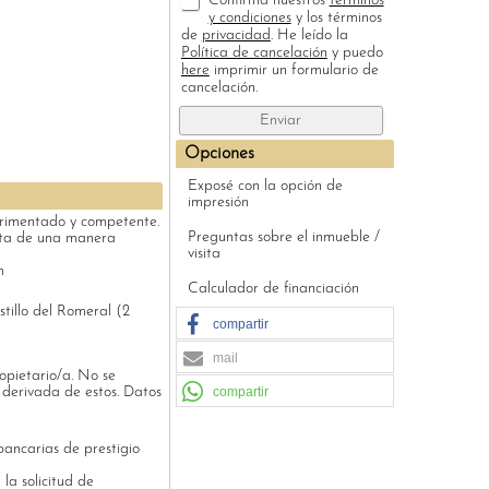
Confirma nuestros
términos
y condiciones
y los términos
de
privacidad
. He leído la
Política de cancelación
y puedo
here
imprimir un formulario de
cancelación.
Opciones
Exposé con la opción de
impresión
erimentado y competente.
Preguntas sobre el inmueble /
enta de una manera
visita
m
Calculador de financiación
tillo del Romeral (2
compartir
mail
opietario/a. No se
 derivada de estos. Datos
compartir
ancarias de prestigio
.
la solicitud de