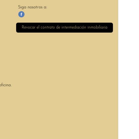
Siga nosotros a:
Revocar el contrato de intermediación inmobiliaria
ficina.