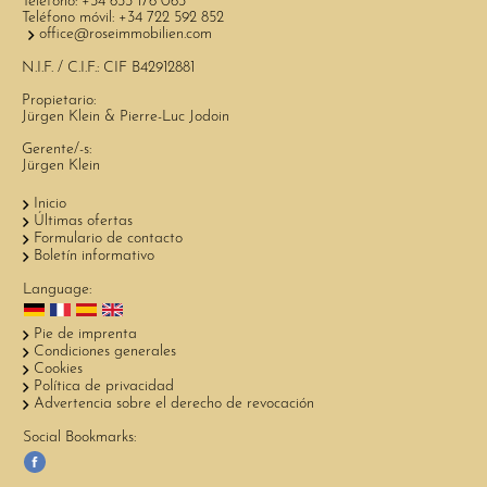
Teléfono:
+34 633 176 063
Teléfono móvil:
+34 722 592 852
office@roseimmobilien.com
N.I.F. / C.I.F.: CIF B42912881
Propietario:
Jürgen Klein & Pierre-Luc Jodoin
Gerente/-s:
Jürgen Klein
Inicio
Últimas ofertas
Formulario de contacto
Boletín informativo
Language:
Pie de imprenta
Condiciones generales
Cookies
Política de privacidad
Advertencia sobre el derecho de revocación
Social Bookmarks: